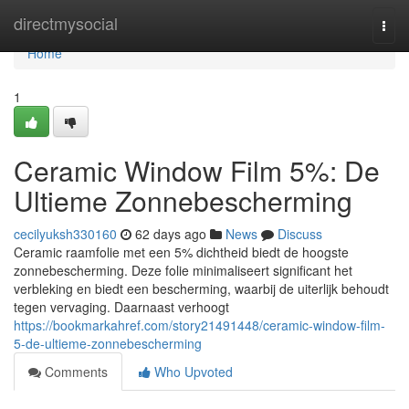
Home
directmysocial
Togg
navi
Home
1
Ceramic Window Film 5%: De
Ultieme Zonnebescherming
cecilyuksh330160
62 days ago
News
Discuss
Ceramic raamfolie met een 5% dichtheid biedt de hoogste
zonnebescherming. Deze folie minimaliseert significant het
verbleking en biedt een bescherming, waarbij de uiterlijk behoudt
tegen vervaging. Daarnaast verhoogt
https://bookmarkahref.com/story21491448/ceramic-window-film-
5-de-ultieme-zonnebescherming
Comments
Who Upvoted