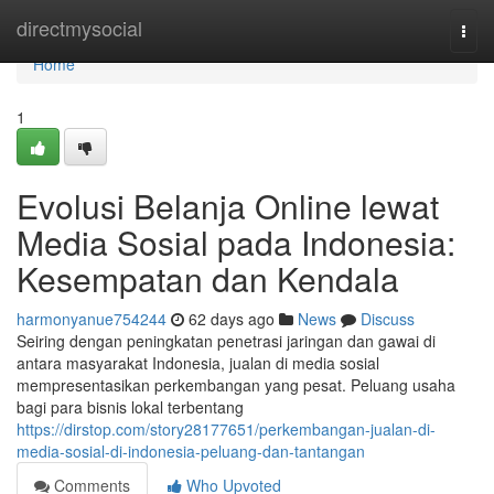
Home
directmysocial
Togg
navi
Home
1
Evolusi Belanja Online lewat
Media Sosial pada Indonesia:
Kesempatan dan Kendala
harmonyanue754244
62 days ago
News
Discuss
Seiring dengan peningkatan penetrasi jaringan dan gawai di
antara masyarakat Indonesia, jualan di media sosial
mempresentasikan perkembangan yang pesat. Peluang usaha
bagi para bisnis lokal terbentang
https://dirstop.com/story28177651/perkembangan-jualan-di-
media-sosial-di-indonesia-peluang-dan-tantangan
Comments
Who Upvoted