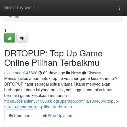
Home
directmysocial
Togg
navi
Home
1
DRTOPUP: Top Up Game
Online Pilihan Terbaikmu
nicolehude645826
60 days ago
News
Discuss
Mencari situs aman untuk top up voucher game kesukaanmu ?
DRTOPUP hadir sebagai solusi utama ! Kami menyediakan
berbagai metode isi yang praktis , sehingga kamu bisa terus
bermain game kesukaan mu tanpa
https://delilahlanv515883.blogsuperapp.com/42189463/drtopup-
top-up-game-online-pilihan-terbaikmu
Comments
Who Upvoted