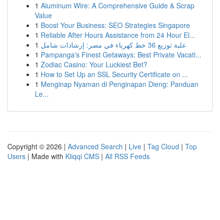
1
Aluminum Wire: A Comprehensive Guide & Scrap
Value
1
Boost Your Business: SEO Strategies Singapore
1
Reliable After Hours Assistance from 24 Hour El...
1
علبة توزيع 36 خط كهرباء في مصر: إرشادات شامل
1
Pampanga's Finest Getaways: Best Private Vacati...
1
Zodiac Casino: Your Luckiest Bet?
1
How to Set Up an SSL Security Certificate on ...
1
Menginap Nyaman di Penginapan Dieng: Panduan
Le...
Copyright © 2026 |
Advanced Search
|
Live
|
Tag Cloud
|
Top
Users
| Made with
Kliqqi CMS
|
All RSS Feeds