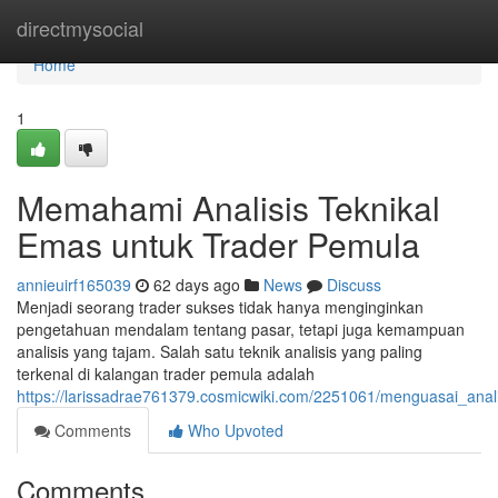
Home
directmysocial
Home
1
Memahami Analisis Teknikal
Emas untuk Trader Pemula
annieuirf165039
62 days ago
News
Discuss
Menjadi seorang trader sukses tidak hanya menginginkan
pengetahuan mendalam tentang pasar, tetapi juga kemampuan
analisis yang tajam. Salah satu teknik analisis yang paling
terkenal di kalangan trader pemula adalah
https://larissadrae761379.cosmicwiki.com/2251061/menguasai_ana
Comments
Who Upvoted
Comments