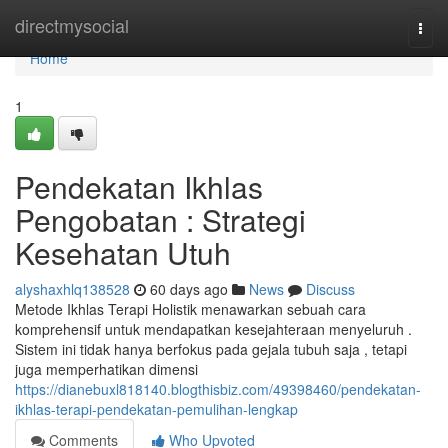
Home
directmysocial
Togg
navi
Home
1
Pendekatan Ikhlas
Pengobatan : Strategi
Kesehatan Utuh
alyshaxhlq138528
60 days ago
News
Discuss
Metode Ikhlas Terapi Holistik menawarkan sebuah cara
komprehensif untuk mendapatkan kesejahteraan menyeluruh .
Sistem ini tidak hanya berfokus pada gejala tubuh saja , tetapi
juga memperhatikan dimensi
https://dianebuxl818140.blogthisbiz.com/49398460/pendekatan-
ikhlas-terapi-pendekatan-pemulihan-lengkap
Comments
Who Upvoted