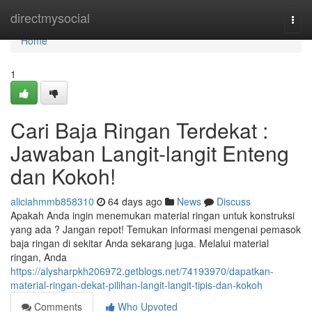
Home
directmysocial
Togg
navi
Home
1
Cari Baja Ringan Terdekat :
Jawaban Langit-langit Enteng
dan Kokoh!
aliciahmmb858310
64 days ago
News
Discuss
Apakah Anda ingin menemukan material ringan untuk konstruksi
yang ada ? Jangan repot! Temukan informasi mengenai pemasok
baja ringan di sekitar Anda sekarang juga. Melalui material
ringan, Anda
https://alysharpkh206972.getblogs.net/74193970/dapatkan-
material-ringan-dekat-pilihan-langit-langit-tipis-dan-kokoh
Comments
Who Upvoted