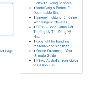
Zionsville Siding Services
1
Identifying A Perfect Fit :
Dependable Sta...
1
Inneneinrichtung für Kleine
Wohnungen: Cleveres...
1
DE88 – Cổng Game Đổi
Thưởng Uy Tín, Đăng Ký
Nha...
1
copyright for handling
reasonable to significan...
1
Online Streaming : Your
ort Page
Ultimate Guide
1
Plinko Australia: Your Guide
to Casino Fun