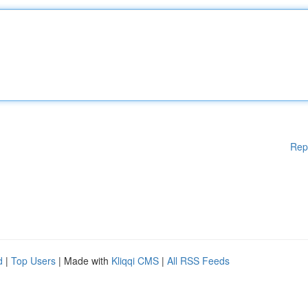
Rep
d
|
Top Users
| Made with
Kliqqi CMS
|
All RSS Feeds