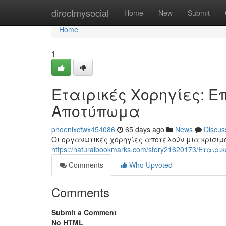
Home
directmysocial
Home
New
Submit
Home
1
Εταιρικές Χορηγίες: Ε
Αποτύπωμα
phoenixcfwx454086
65 days ago
News
Discus
Οι οργανωτικές χορηγίες αποτελούν μια κρίσιμο
https://naturalbookmarks.com/story21620173/Ετα
Comments
Who Upvoted
Comments
Submit a Comment
No HTML