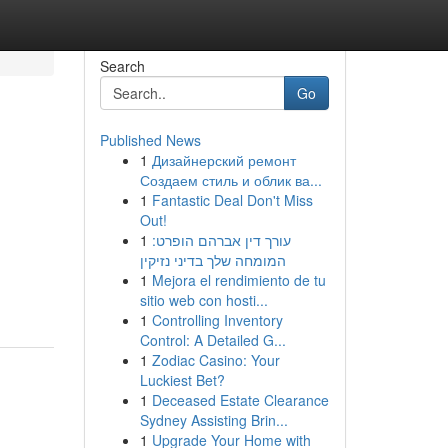
Search
Go
Published News
1
Дизайнерский ремонт
Создаем стиль и облик ва...
1
Fantastic Deal Don't Miss
Out!
1
עורך דין אברהם הופרט:
המומחה שלך בדיני נזיקין
1
Mejora el rendimiento de tu
sitio web con hosti...
1
Controlling Inventory
Control: A Detailed G...
1
Zodiac Casino: Your
Luckiest Bet?
1
Deceased Estate Clearance
Sydney Assisting Brin...
1
Upgrade Your Home with