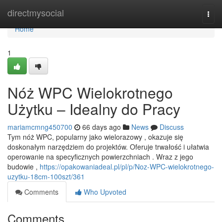
Home
directmysocial
Togg
navi
Home
1
Nóż WPC Wielokrotnego
Użytku – Idealny do Pracy
mariamcmng450700
66 days ago
News
Discuss
Tym nóż WPC, popularny jako wielorazowy , okazuje się
doskonałym narzędziem do projektów. Oferuje trwałość i ułatwia
operowanie na specyficznych powierzchniach . Wraz z jego
budowie ,
https://opakowaniadeal.pl/pl/p/Noz-WPC-wielokrotnego-
uzytku-18cm-100szt/361
Comments
Who Upvoted
Comments