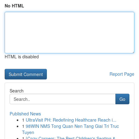
No HTML
HTML is disabled
Report Page
Search
Go
Published News
1
UltraVisit PH: Redefining Healthcare Reach i...
1
98WIN NMS Tong Quan Nen Tang Giai Tri Truc
Tuyen
1
{Cozy Corners: The Best Children's Seating & ...