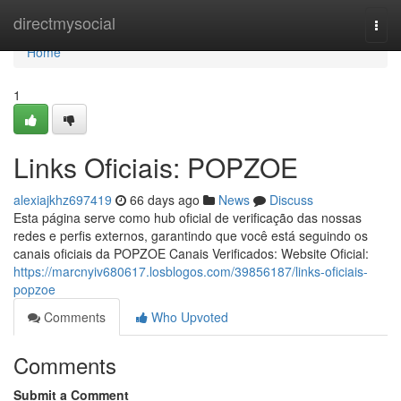
Home
directmysocial
Togg
navi
Home
1
Links Oficiais: POPZOE
alexiajkhz697419
66 days ago
News
Discuss
Esta página serve como hub oficial de verificação das nossas
redes e perfis externos, garantindo que você está seguindo os
canais oficiais da POPZOE Canais Verificados: Website Oficial:
https://marcnyiv680617.losblogos.com/39856187/links-oficiais-
popzoe
Comments
Who Upvoted
Comments
Submit a Comment