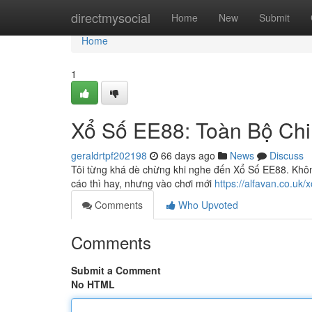
Home
directmysocial
Home
New
Submit
Home
1
Xổ Số EE88: Toàn Bộ Chi
geraldrtpf202198
66 days ago
News
Discuss
Tôi từng khá dè chừng khi nghe đến Xổ Số EE88. Không 
cáo thì hay, nhưng vào chơi mới
https://alfavan.co.uk/
Comments
Who Upvoted
Comments
Submit a Comment
No HTML