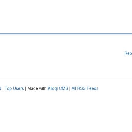
Rep
d
|
Top Users
| Made with
Kliqqi CMS
|
All RSS Feeds