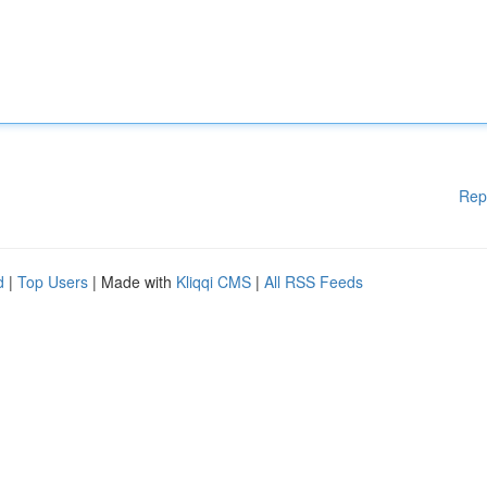
Rep
d
|
Top Users
| Made with
Kliqqi CMS
|
All RSS Feeds