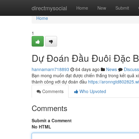
Home
directmysocial
Home
New
Submit
Home
1
Dự Đoán Đầu Đuôi Đặc Bi
hannamarn718893
64 days ago
News
Discuss
Bạn mong muốn đạt được chiến thắng trong kết quả xổ
thành công với dự đoán đầu
https://aronngtd802825.wi
Comments
Who Upvoted
Comments
Submit a Comment
No HTML