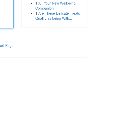
1
AI: Your New Wellbeing
Companion
1
Are These Delicate Treats
Qualify as being With...
ort Page