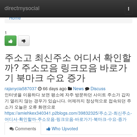
Home
directmysocial
Togg
navi
Home
1
주소고 최신주소 어디서 확인할
까? 주소모음 링크모음 바로가
기 북마크 수요 증가
rajanycia587037
66 days ago
News
Discuss
인터넷을 이용하다 보면 평소에 자주 방문하던 사이트 주소가 갑자
기 열리지 않는 경우가 있습니다. 어제까지 정상적으로 접속되던 주
소가 오늘은 오류 화면으로
https://amiehkex340341.p2blogs.com/39832325/주소고-최신주소-
어디서-확인할까-주소모음-링크모음-바로가기-북마크-수요-증가
Comments
Who Upvoted