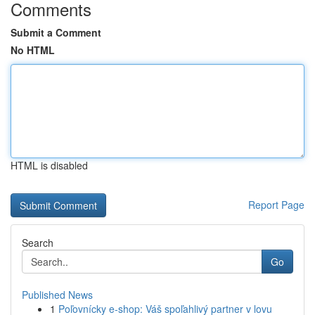
Comments
Submit a Comment
No HTML
HTML is disabled
Report Page
Search
Go
Published News
1
Poľovnícky e-shop: Váš spoľahlivý partner v lovu