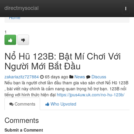
Home
directmysocial
Togg
navi
Home
1
Nổ Hũ 123B: Bật Mí Chơi Với
Người Mới Bắt Đầu
zakariazitz727884
65 days ago
News
Discuss
Nếu bạn là người chơi lần đầu tham gia vào sân chơi Nổ Hũ 123B
, bài viết này chính là cẩm nang quan trọng hỗ trợ bạn. 123B nổi
tiếng với hình thức hiện đại
https://jpus4uw.uk.com/no-hu-123b/
Comments
Who Upvoted
Comments
Submit a Comment