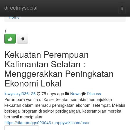
Home
directmysocial
Togg
navi
Home
1
Kekuatan Perempuan
Kalimantan Selatan :
Menggerakkan Peningkatan
Ekonomi Lokal
lewyssxyt336126
75 days ago
News
Discuss
Peran para wanita di Kalsel Selatan semakin menunjukkan
kekuatan dalam memacu peningkatan ekonomi setempat. Melalui
berbagai program di sektor perdagangan, keterampilan mereka
berhasil menciptakan
https://dianemgqs020046.mappywiki.com/user