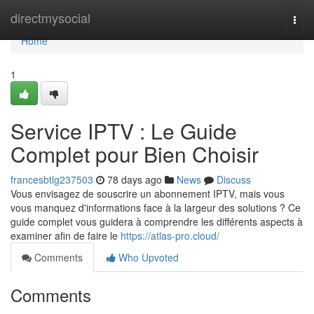
Home
directmysocial
Togg
navi
Home
1
Service IPTV : Le Guide
Complet pour Bien Choisir
francesbtlg237503
78 days ago
News
Discuss
Vous envisagez de souscrire un abonnement IPTV, mais vous
vous manquez d'informations face à la largeur des solutions ? Ce
guide complet vous guidera à comprendre les différents aspects à
examiner afin de faire le
https://atlas-pro.cloud/
Comments
Who Upvoted
Comments