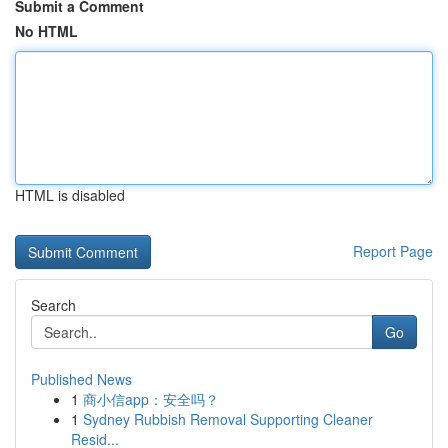
Submit a Comment
No HTML
HTML is disabled
Report Page
Search
Go
Published News
1
商小信app：安全吗？
1
Sydney Rubbish Removal Supporting Cleaner
Resid...