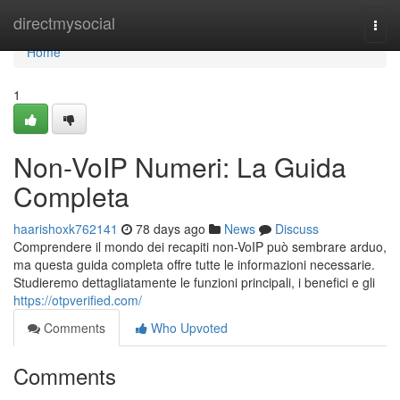
Home
directmysocial
Togg
navi
Home
1
Non-VoIP Numeri: La Guida
Completa
haarishoxk762141
78 days ago
News
Discuss
Comprendere il mondo dei recapiti non-VoIP può sembrare arduo,
ma questa guida completa offre tutte le informazioni necessarie.
Studieremo dettagliatamente le funzioni principali, i benefici e gli
https://otpverified.com/
Comments
Who Upvoted
Comments