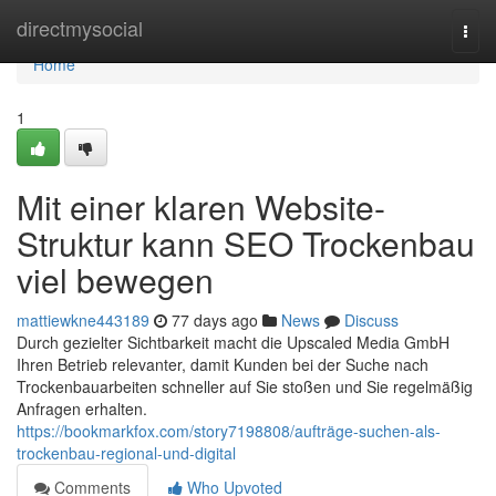
Home
directmysocial
Togg
navi
Home
1
Mit einer klaren Website-
Struktur kann SEO Trockenbau
viel bewegen
mattiewkne443189
77 days ago
News
Discuss
Durch gezielter Sichtbarkeit macht die Upscaled Media GmbH
Ihren Betrieb relevanter, damit Kunden bei der Suche nach
Trockenbauarbeiten schneller auf Sie stoßen und Sie regelmäßig
Anfragen erhalten.
https://bookmarkfox.com/story7198808/aufträge-suchen-als-
trockenbau-regional-und-digital
Comments
Who Upvoted