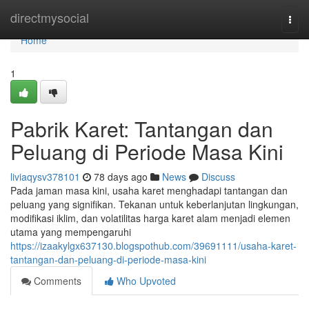
Home
directmysocial
Togg
navi
Home
1
Pabrik Karet: Tantangan dan
Peluang di Periode Masa Kini
liviaqysv378101
78 days ago
News
Discuss
Pada jaman masa kini, usaha karet menghadapi tantangan dan
peluang yang signifikan. Tekanan untuk keberlanjutan lingkungan,
modifikasi iklim, dan volatilitas harga karet alam menjadi elemen
utama yang mempengaruhi
https://izaakylgx637130.blogspothub.com/39691111/usaha-karet-
tantangan-dan-peluang-di-periode-masa-kini
Comments
Who Upvoted