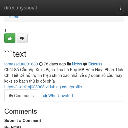
Home
directmysocial
Togg
navi
Home
1
```text
tomaszduu691880
78 days ago
News
Discuss
Chốt Số Cầu Víp Kqxs Bạch Thủ Lô Kép MB Hôm Nay: Phân Tích
Chi Tiết Để hỗ trợ tín hiệu chính xác nhất về dự đoán số cầu may
kqxs số bạch thủ lô đôi phía
https://lexieljmj628968.vidublog.com/profile
Comments
Who Upvoted
Comments
Submit a Comment
No HTML