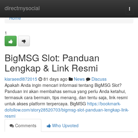
Home
directmysocial
Togg
navi
Home
1
BigMSG Slot: Panduan
Lengkap & Link Resmi
kiaraeedl872015
81 days ago
News
Discuss
Apakah Anda ingin mencari informasi tentang BigMSG Slot?
Panduan ini akan membahas semua yang perlu Anda ketahui,
termasuk cara bermain, tips menang, dan tentu saja, link resmi
untuk akses platform terpercaya. BigMSG
https://bookmark-
dofollow.com/story28520703/bigmsg-slot-panduan-lengkap-link-
resmi
Comments
Who Upvoted