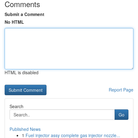
Comments
Submit a Comment
No HTML
HTML is disabled
Report Page
Search
Go
Published News
1
Fuel injector assy complete gas injector nozzle...