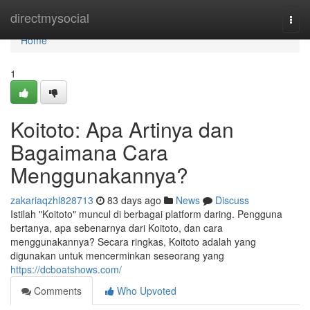
Home
directmysocial
Togg
navi
Home
1
Koitoto: Apa Artinya dan
Bagaimana Cara
Menggunakannya?
zakariaqzhl828713
83 days ago
News
Discuss
Istilah "Koitoto" muncul di berbagai platform daring. Pengguna
bertanya, apa sebenarnya dari Koitoto, dan cara
menggunakannya? Secara ringkas, Koitoto adalah yang
digunakan untuk mencerminkan seseorang yang
https://dcboatshows.com/
Comments
Who Upvoted