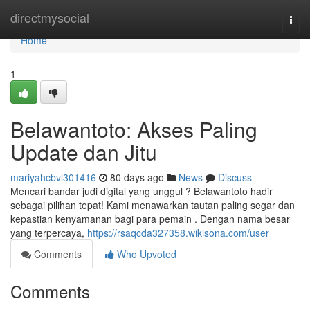
Home
directmysocial
Togg
navi
Home
1
Belawantoto: Akses Paling
Update dan Jitu
mariyahcbvl301416
80 days ago
News
Discuss
Mencari bandar judi digital yang unggul ? Belawantoto hadir
sebagai pilihan tepat! Kami menawarkan tautan paling segar dan
kepastian kenyamanan bagi para pemain . Dengan nama besar
yang terpercaya,
https://rsaqcda327358.wikisona.com/user
Comments
Who Upvoted
Comments