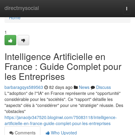
Home
directmysocial
Togg
navi
Home
1
Intelligence Artificielle en
France : Guide Complet pour
les Entreprises
barbaragqys589563
82 days ago
News
Discuss
L'"adoption" de l'"IA" en France représente une "opportunité"
considérable pour les "sociétés". Ce "rapport" détaille les
"aspects" clés à "considérer" pour une "stratégie" réussie. Des
"obstacles"
https://janaoijv347520.bloginwi.com/75083118/intelligence-
artificielle-en-france-guide-complet-pour-les-entreprises
Comments
Who Upvoted