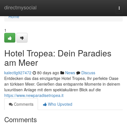
Home
directmysocial
Togg
navi
Home
1
Hotel Tropea: Dein Paradies
am Meer
kalectlg927472
80 days ago
News
Discuss
Entdecken das das einzigartige Hotel Tropea, Ihr perfekte Oase
an türkisen Meer. Genießen das entspannte Momente in deinem
luxuriösen Anlage mit dem spektakulären Blick auf die
https://www.newparadisetropea.it
Comments
Who Upvoted
Comments