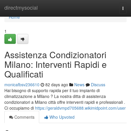
Home
directmysocial
Togg
navi
Home
1
Assistenza Condizionatori
Milano: Interventi Rapidi e
Qualificati
monicafbsv236610
82 days ago
News
Discuss
Hai bisogno di supporto rapida per il tuo impianto di
climatizzazione a Milano ? La nostra ditta di assistenza
condizionatori a Milano città offre interventi rapidi e professionali .
Ci occupiamo di
https://geraldvmpd705688.wikimidpoint.com/user
Comments
Who Upvoted