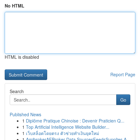
No HTML
HTML is disabled
Report Page
Search
Go
Published News
1
Diplôme Pratique Chinoise : Devenir Praticien Q...
1
Top Artificial Intelligence Website Builder...
1
เว็บสล็อตโดยตรง ตัวช่วยทำเงินยุคใหม่
1
AmibrokerAFBroker Data SourcesFeedsSupplies A