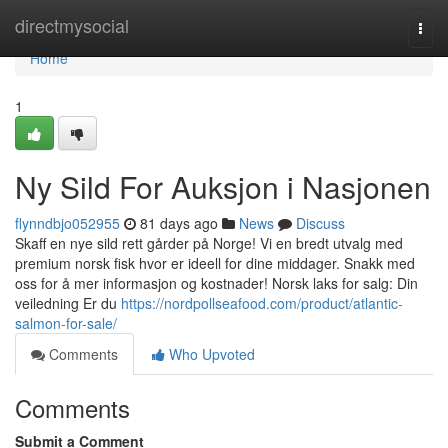
Home
directmysocial
Togg
navi
Home
1
Ny Sild For Auksjon i Nasjonen
flynndbjo052955
81 days ago
News
Discuss
Skaff en nye sild rett gårder på Norge! Vi en bredt utvalg med
premium norsk fisk hvor er ideell for dine middager. Snakk med
oss for å mer informasjon og kostnader! Norsk laks for salg: Din
veiledning Er du
https://nordpollseafood.com/product/atlantic-
salmon-for-sale/
Comments
Who Upvoted
Comments
Submit a Comment