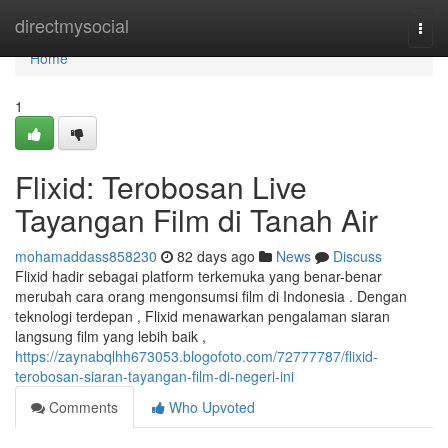
Home
directmysocial
Togg
navi
Home
1
Flixid: Terobosan Live
Tayangan Film di Tanah Air
mohamaddass858230
82 days ago
News
Discuss
Flixid hadir sebagai platform terkemuka yang benar-benar
merubah cara orang mengonsumsi film di Indonesia . Dengan
teknologi terdepan , Flixid menawarkan pengalaman siaran
langsung film yang lebih baik ,
https://zaynabqlhh673053.blogofoto.com/72777787/flixid-
terobosan-siaran-tayangan-film-di-negeri-ini
Comments
Who Upvoted