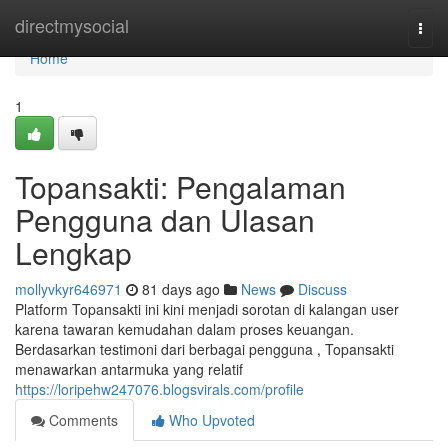
Home
directmysocial
Togg
navi
Home
1
Topansakti: Pengalaman
Pengguna dan Ulasan
Lengkap
mollyvkyr646971
81 days ago
News
Discuss
Platform Topansakti ini kini menjadi sorotan di kalangan user
karena tawaran kemudahan dalam proses keuangan.
Berdasarkan testimoni dari berbagai pengguna , Topansakti
menawarkan antarmuka yang relatif
https://loripehw247076.blogsvirals.com/profile
Comments
Who Upvoted