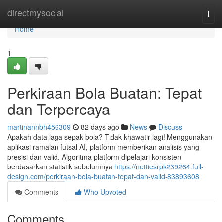
Home
directmysocial
Togg
navi
Home
1
Perkiraan Bola Buatan: Tepat
dan Terpercaya
martinannbh456309
82 days ago
News
Discuss
Apakah data laga sepak bola? Tidak khawatir lagi! Menggunakan
aplikasi ramalan futsal AI, platform memberikan analisis yang
presisi dan valid. Algoritma platform dipelajari konsisten
berdasarkan statistik sebelumnya
https://nettiesrpk239264.full-
design.com/perkiraan-bola-buatan-tepat-dan-valid-83893608
Comments
Who Upvoted
Comments