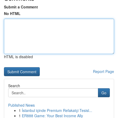
Submit a Comment
No HTML
HTML is disabled
Report Page
Search
Go
Published News
1
İstanbul içinde Premium Refakatçi Tesisl...
1
ER888 Game: Your Best Income Ally