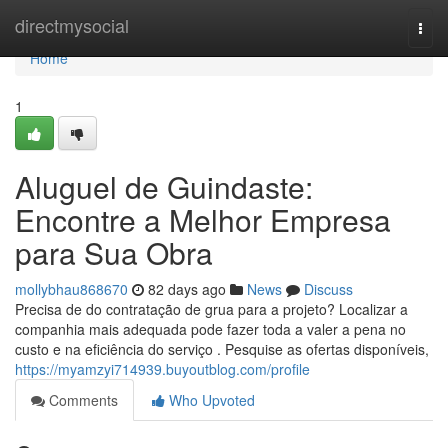
Home
directmysocial
Togg
navi
Home
1
Aluguel de Guindaste:
Encontre a Melhor Empresa
para Sua Obra
mollybhau868670
82 days ago
News
Discuss
Precisa de do contratação de grua para a projeto? Localizar a
companhia mais adequada pode fazer toda a valer a pena no
custo e na eficiência do serviço . Pesquise as ofertas disponíveis,
https://myamzyi714939.buyoutblog.com/profile
Comments
Who Upvoted