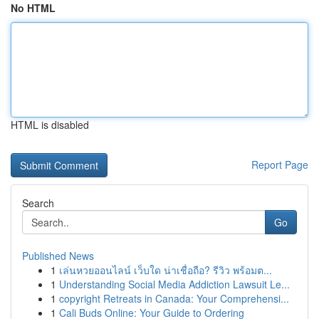
No HTML
HTML is disabled
Report Page
Search
Go
Published News
1
เล่นหวยออนไลน์ เว็บใด น่าเชื่อถือ? รีวิว พร้อมต...
1
Understanding Social Media Addiction Lawsuit Le...
1
copyright Retreats in Canada: Your Comprehensi...
1
Cali Buds Online: Your Guide to Ordering