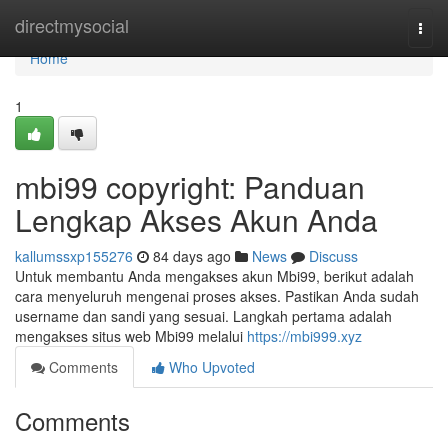
Home
directmysocial
Togg
navi
Home
1
mbi99 copyright: Panduan
Lengkap Akses Akun Anda
kallumssxp155276
84 days ago
News
Discuss
Untuk membantu Anda mengakses akun Mbi99, berikut adalah
cara menyeluruh mengenai proses akses. Pastikan Anda sudah
username dan sandi yang sesuai. Langkah pertama adalah
mengakses situs web Mbi99 melalui
https://mbi999.xyz
Comments
Who Upvoted
Comments