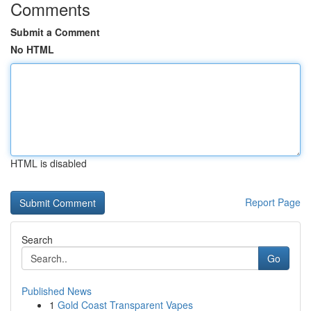
Comments
Submit a Comment
No HTML
HTML is disabled
Report Page
Search
Go
Published News
1
Gold Coast Transparent Vapes