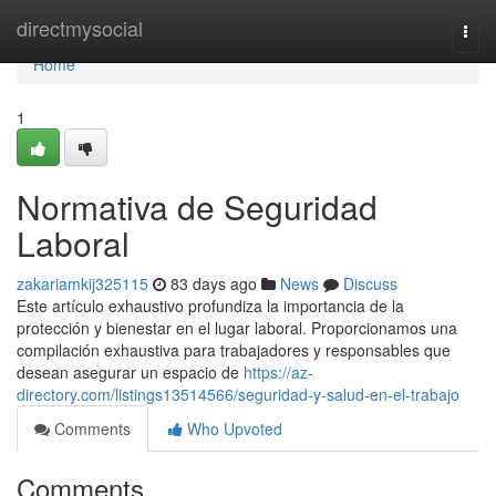
Home
directmysocial
Togg
navi
Home
1
Normativa de Seguridad
Laboral
zakariamkij325115
83 days ago
News
Discuss
Este artículo exhaustivo profundiza la importancia de la
protección y bienestar en el lugar laboral. Proporcionamos una
compilación exhaustiva para trabajadores y responsables que
desean asegurar un espacio de
https://az-
directory.com/listings13514566/seguridad-y-salud-en-el-trabajo
Comments
Who Upvoted
Comments