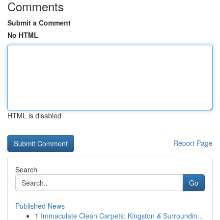
Comments
Submit a Comment
No HTML
HTML is disabled
Report Page
Search
Go
Published News
1
Immaculate Clean Carpets: Kingston & Surroundin...