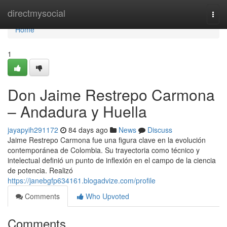
Home
directmysocial
Togg
navi
Home
1
Don Jaime Restrepo Carmona
– Andadura y Huella
jayapyih291172
84 days ago
News
Discuss
Jaime Restrepo Carmona fue una figura clave en la evolución
contemporánea de Colombia. Su trayectoria como técnico y
intelectual definió un punto de inflexión en el campo de la ciencia
de potencia. Realizó
https://janebgfp634161.blogadvize.com/profile
Comments
Who Upvoted
Comments