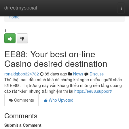
Home
directmysocial
Togg
navi
Home
1
EE88: Your best on-line
Casino desired destination
ronaldqbop324782
85 days ago
News
Discuss
Thú thật ban đầu mình khá dè chừng khi nghe nhiều người nhắc
tới EE88. Thị trường này vốn không thiếu những nền tảng quảng
cáo rất “kêu” nhưng trải nghiệm thì lại
https://ee88.support/
Comments
Who Upvoted
Comments
Submit a Comment