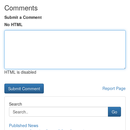
Comments
Submit a Comment
No HTML
HTML is disabled
Report Page
Search
Go
Published News