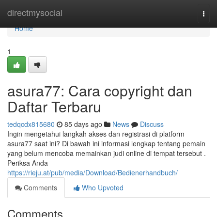
Home
directmysocial
Togg
navi
Home
1
asura77: Cara copyright dan
Daftar Terbaru
tedqcdx815680
85 days ago
News
Discuss
Ingin mengetahui langkah akses dan registrasi di platform
asura77 saat ini? Di bawah ini informasi lengkap tentang pemain
yang belum mencoba memainkan judi online di tempat tersebut .
Periksa Anda
https://rieju.at/pub/media/Download/Bedienerhandbuch/
Comments
Who Upvoted
Comments