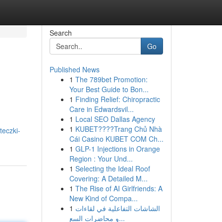
Search
Go
Published News
1
The 789bet Promotion:
Your Best Guide to Bon...
1
Finding Relief: Chiropractic
Care in Edwardsvil...
1
Local SEO Dallas Agency
1
KUBET????️Trang Chủ Nhà
teczki-
Cái Casino KUBET COM Ch...
1
GLP-1 Injections in Orange
Region : Your Und...
1
Selecting the Ideal Roof
Covering: A Detailed M...
1
The Rise of AI Girlfriends: A
New Kind of Compa...
1
الشاشات التفاعلية في لقاءات
و محاضرات السع...