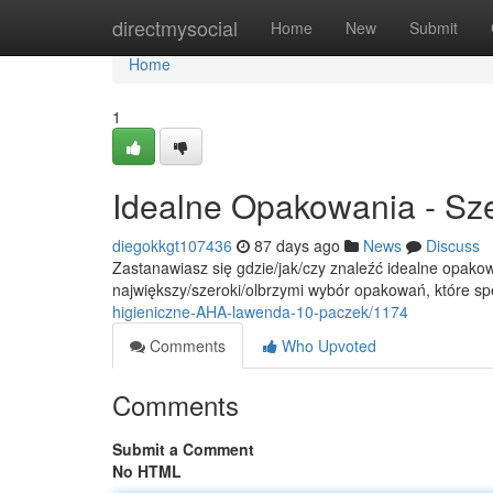
Home
directmysocial
Home
New
Submit
Home
1
Idealne Opakowania - Sze
diegokkgt107436
87 days ago
News
Discuss
Zastanawiasz się gdzie/jak/czy znaleźć idealne opakow
największy/szeroki/olbrzymi wybór opakowań, które sp
higieniczne-AHA-lawenda-10-paczek/1174
Comments
Who Upvoted
Comments
Submit a Comment
No HTML