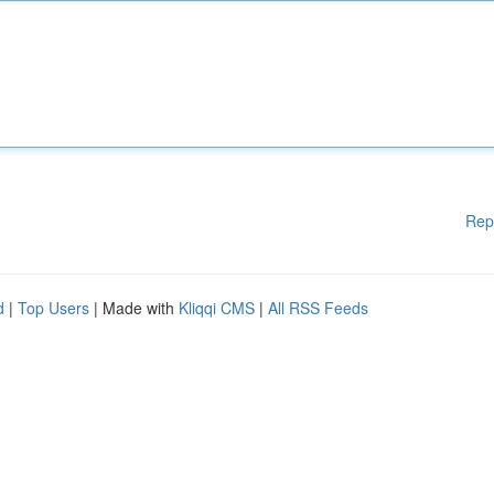
Rep
d
|
Top Users
| Made with
Kliqqi CMS
|
All RSS Feeds