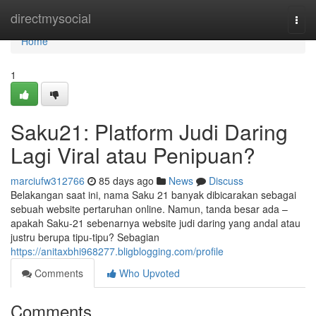
Home
directmysocial
Togg
navi
Home
1
Saku21: Platform Judi Daring
Lagi Viral atau Penipuan?
marciufw312766
85 days ago
News
Discuss
Belakangan saat ini, nama Saku 21 banyak dibicarakan sebagai
sebuah website pertaruhan online. Namun, tanda besar ada –
apakah Saku-21 sebenarnya website judi daring yang andal atau
justru berupa tipu-tipu? Sebagian
https://anitaxbhi968277.bligblogging.com/profile
Comments
Who Upvoted
Comments