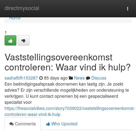
Home
directmysocial
Togg
navi
Home
1
Vaststellingsovereenkomst
controleren: Waar vind ik hulp?
sashafbfh153287
85 days ago
News
Discuss
Een beëindigingsafspraak doornemen kan lastig zijn. Je zoekt
advies? Er zijn verschillende mogelijkheden om ondersteuning te
verkrijgen. U kunt contact opnemen bij een gespecialiseerd
specialist voor
https://thesocialvibes.com/story7039022/vaststellingsovereenkomst-
controleren-waar-vind-ik-hulp
Comments
Who Upvoted