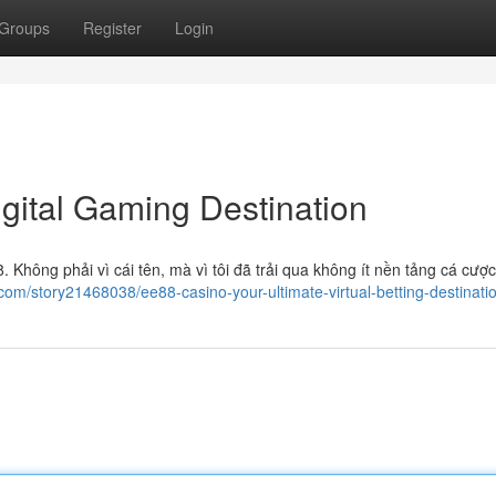
Groups
Register
Login
gital Gaming Destination
Không phải vì cái tên, mà vì tôi đã trải qua không ít nền tảng cá cược
com/story21468038/ee88-casino-your-ultimate-virtual-betting-destinati