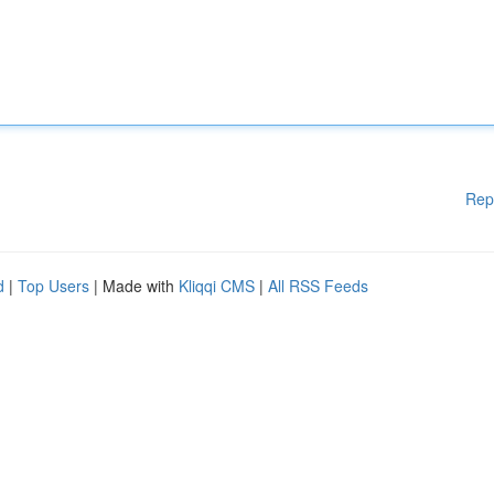
Rep
d
|
Top Users
| Made with
Kliqqi CMS
|
All RSS Feeds