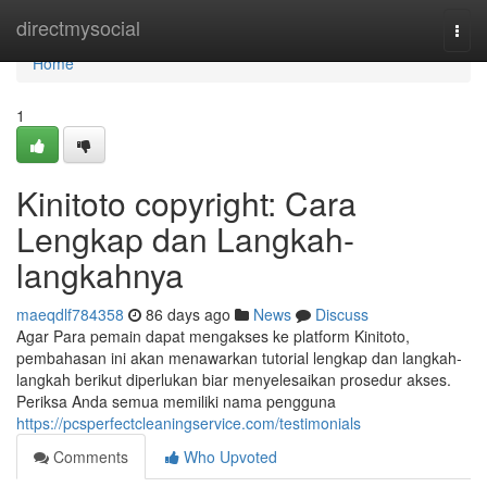
Home
directmysocial
Togg
navi
Home
1
Kinitoto copyright: Cara
Lengkap dan Langkah-
langkahnya
maeqdlf784358
86 days ago
News
Discuss
Agar Para pemain dapat mengakses ke platform Kinitoto,
pembahasan ini akan menawarkan tutorial lengkap dan langkah-
langkah berikut diperlukan biar menyelesaikan prosedur akses.
Periksa Anda semua memiliki nama pengguna
https://pcsperfectcleaningservice.com/testimonials
Comments
Who Upvoted