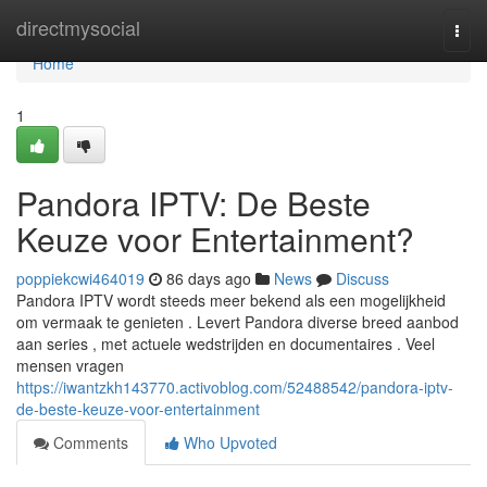
Home
directmysocial
Togg
navi
Home
1
Pandora IPTV: De Beste
Keuze voor Entertainment?
poppiekcwi464019
86 days ago
News
Discuss
Pandora IPTV wordt steeds meer bekend als een mogelijkheid
om vermaak te genieten . Levert Pandora diverse breed aanbod
aan series , met actuele wedstrijden en documentaires . Veel
mensen vragen
https://iwantzkh143770.activoblog.com/52488542/pandora-iptv-
de-beste-keuze-voor-entertainment
Comments
Who Upvoted