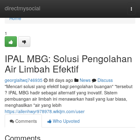
Home
directmysocial
Togg
navi
Home
1
IPAL MBG: Solusi Pengolahan
Air Limbah Efektif
georgialtwq746935
88 days ago
News
Discuss
"Mencari solusi yang efektif bagi pengolahan buangan" "tersebut
? IPAL MBG hadir sebagai alternatif yang inovatif. Sistem
pembuangan air limbah ini menawarkan hasil yang luar biasa,
menghasilkan "air yang lebih
https://allenhwyr978978.wikijm.com/user
Comments
Who Upvoted
Comments