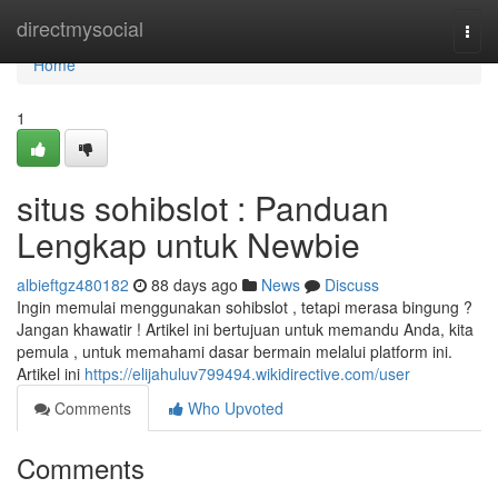
Home
directmysocial
Togg
navi
Home
1
situs sohibslot : Panduan
Lengkap untuk Newbie
albieftgz480182
88 days ago
News
Discuss
Ingin memulai menggunakan sohibslot , tetapi merasa bingung ?
Jangan khawatir ! Artikel ini bertujuan untuk memandu Anda, kita
pemula , untuk memahami dasar bermain melalui platform ini.
Artikel ini
https://elijahuluv799494.wikidirective.com/user
Comments
Who Upvoted
Comments