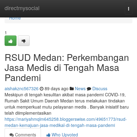
Home
directmysocial
Togg
navi
Home
1
RSUD Medan: Perkembangan
Jasa Medis di Tengah Masa
Pandemi
aishakznc567326
89 days ago
News
Discuss
Meskipun di tengah kesulitan akibat masa pandemi COVID-19,
Rumah Sakit Umum Daerah Medan terus melakukan tindakan
untuk memperkuat mutu pelayanan medis . Banyak inisiatif baru
telah diimplementasikan
https://mariyahmqlm645258.bloggerswise.com/49651773/rsud-
medan-kemajuan-jasa-medikal-di-tengah-masa-pandemi
Comments
Who Upvoted