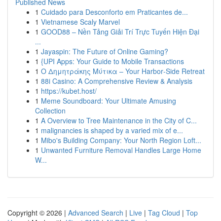
Published News
1
Cuidado para Desconforto em Praticantes de...
1
Vietnamese Scaly Marvel
1
GOOD88 – Nền Tảng Giải Trí Trực Tuyến Hiện Đại
...
1
Jayaspin: The Future of Online Gaming?
1
{UPI Apps: Your Guide to Mobile Transactions
1
Ο Δημητράκης Μύτικα – Your Harbor‑Side Retreat
1
88i Casino: A Comprehensive Review & Analysis
1
https://kubet.host/
1
Meme Soundboard: Your Ultimate Amusing
Collection
1
A Overview to Tree Maintenance in the City of C...
1
malignancies is shaped by a varied mix of e...
1
Mibo's Building Company: Your North Region Loft...
1
Unwanted Furniture Removal Handles Large Home
W...
Copyright © 2026 |
Advanced Search
|
Live
|
Tag Cloud
|
Top