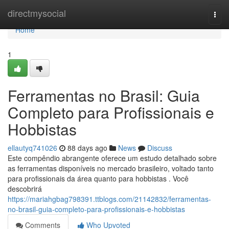
Home
directmysocial
Togg
navi
Home
1
Ferramentas no Brasil: Guia
Completo para Profissionais e
Hobbistas
ellautyq741026
88 days ago
News
Discuss
Este compêndio abrangente oferece um estudo detalhado sobre
as ferramentas disponíveis no mercado brasileiro, voltado tanto
para profissionais da área quanto para hobbistas . Você
descobrirá
https://mariahgbag798391.ttblogs.com/21142832/ferramentas-
no-brasil-guia-completo-para-profissionais-e-hobbistas
Comments
Who Upvoted